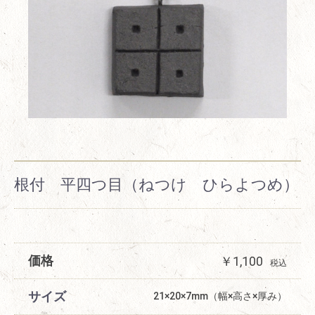
根付 平四つ目（ねつけ ひらよつめ）
価格
￥1,100
税込
サイズ
21×20×7mm（幅×高さ×厚み）