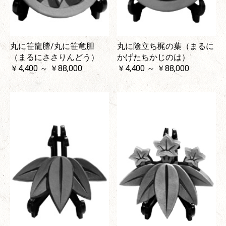
丸に笹龍謄/丸に笹竜胆
丸に陰立ち梶の葉（まるに
（まるにささりんどう）
かげたちかじのは）
￥4,400 ～ ￥88,000
￥4,400 ～ ￥88,000