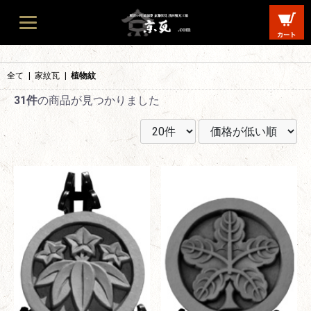
全て
|
家紋瓦
|
植物紋
31件
の商品が見つかりました