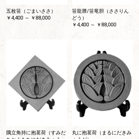
五枚笹（ごまいささ）
笹龍謄/笹竜胆（ささりん
￥4,400 ～ ￥88,000
どう）
￥4,400 ～ ￥88,000
隅立角持に抱茗荷（すみだ
丸に抱茗荷（まるにだきみ